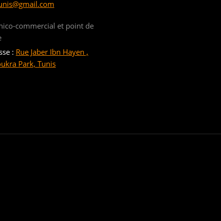
unis@gmail.com
nico-commercial et point de
e
sse :
Rue Jaber Ibn Hayen ,
oukra Park, Tunis