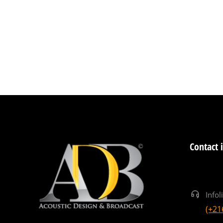
Contact 
Infol
(+21