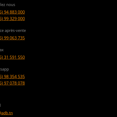
lez nous
6) 94 883 000
6) 99 329 000
ice après-vente
6) 99 063 735
ax
6) 31 591 550
sapp
6) 98 354 535
6) 97 078 078
l
@adb.tn