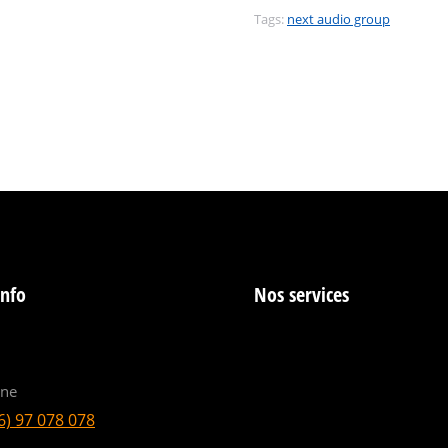
Tags:
next audio group
info
Nos services
ine
6) 97 078 078