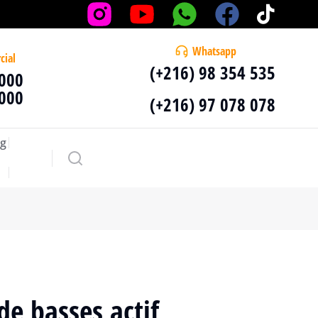
Whatsapp
cial
(+216) 98 354 535
 000
 000
(+216) 97 078 078
g
de basses actif