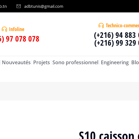
b.tn
adbtunis@gmail.com
Technico-commer
Infoline
(+216) 94 883
6) 97 078 078
(+216) 99 329
Nouveautés
Projets
Sono professionnel
Engineering
Blo
S10 caisson 