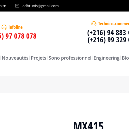
b.tn
adbtunis@gmail.com
Technico-commer
Infoline
(+216) 94 883
6) 97 078 078
(+216) 99 329
Nouveautés
Projets
Sono professionnel
Engineering
Blo
MX415