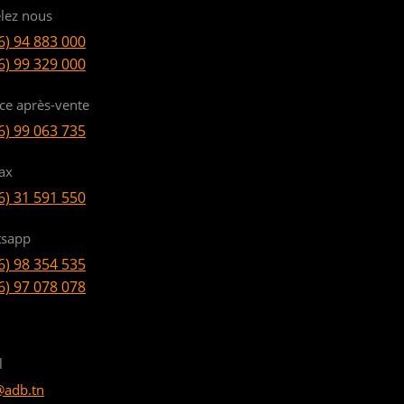
lez nous
6) 94 883 000
6) 99 329 000
ice après-vente
6) 99 063 735
ax
6) 31 591 550
sapp
6) 98 354 535
6) 97 078 078
l
@adb.tn