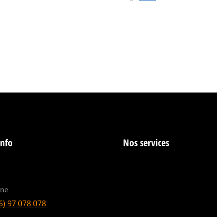
info
Nos services
ine
6) 97 078 078