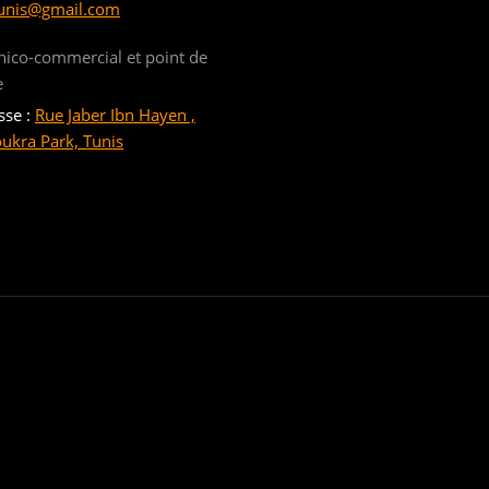
unis@gmail.com
nico-commercial et point de
e
sse :
Rue Jaber Ibn Hayen ,
oukra Park, Tunis