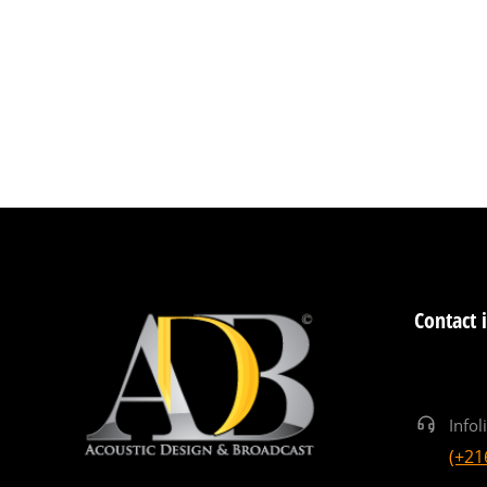
Contact 
Infol
(+21