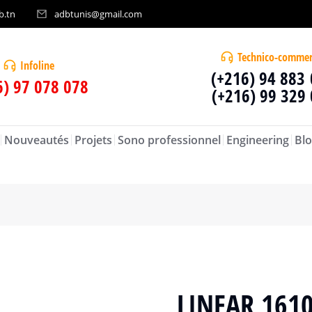
b.tn
adbtunis@gmail.com
Technico-commer
Infoline
(+216) 94 883
6) 97 078 078
(+216) 99 329
Nouveautés
Projets
Sono professionnel
Engineering
Blo
LINEAR 1610