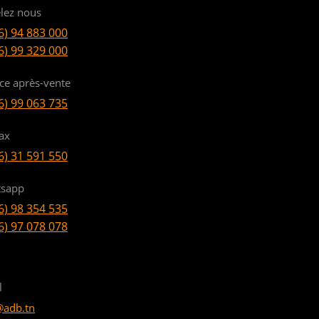
lez nous
6) 94 883 000
6) 99 329 000
ice après-vente
6) 99 063 735
ax
6) 31 591 550
sapp
6) 98 354 535
6) 97 078 078
l
@adb.tn