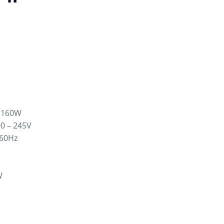
 160W
00 – 245V
/60Hz
W