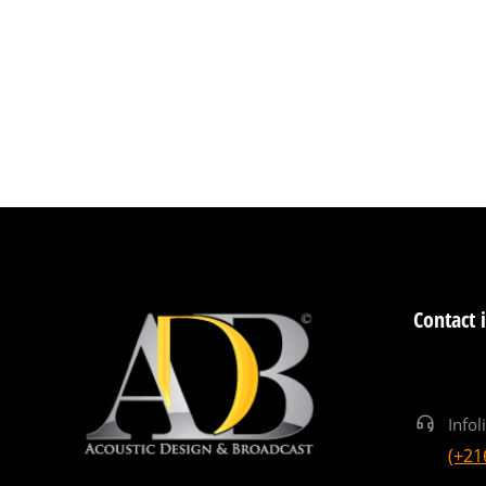
Contact 
Infol
(+21