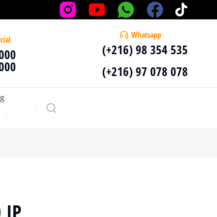
Whatsapp
cial
(+216) 98 354 535
 000
 000
(+216) 97 078 078
g
 IP