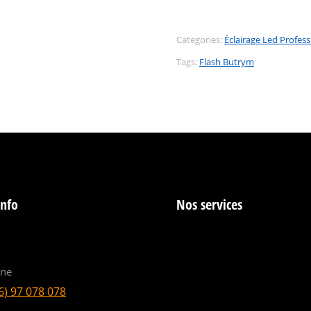
Categories:
Éclairage Led Profes
Tags:
Flash Butrym
info
Nos services
ine
6) 97 078 078