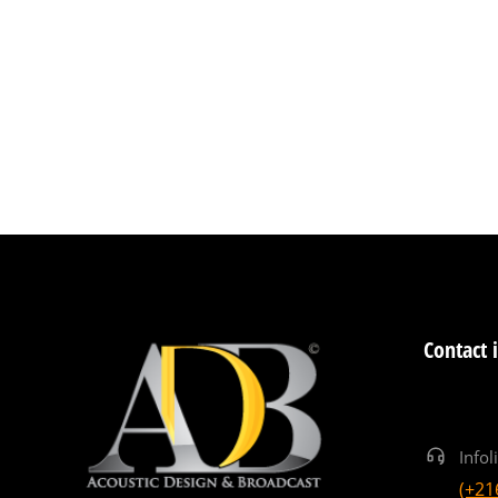
Contact 
Infol
(+21