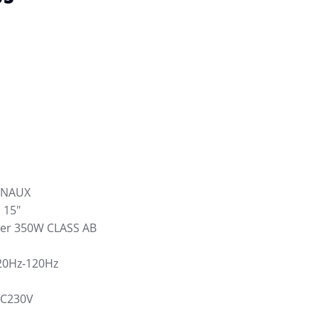
ANAUX
 15″
wer 350W CLASS AB
20Hz-120Hz
AC230V