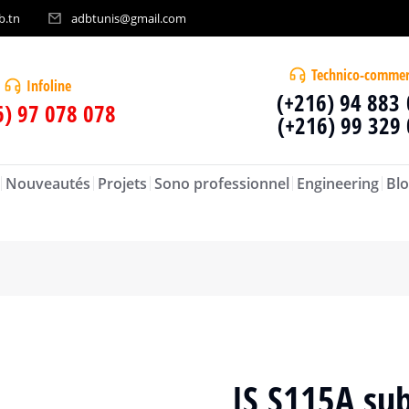
b.tn
adbtunis@gmail.com
Technico-commer
Infoline
(+216) 94 883
6) 97 078 078
(+216) 99 329
Nouveautés
Projets
Sono professionnel
Engineering
Blo
IS S115A su