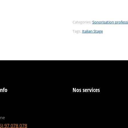
Categories:
Sonorisation profess
Tags:
Italian Stage
info
Nos services
ine
6) 97 078 078