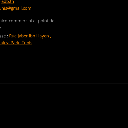
@adb.tn
unis@gmail.com
nico-commercial et point de
e
sse :
Rue Jaber Ibn Hayen ,
oukra Park, Tunis