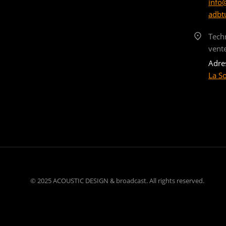
info
adbt
Tech
vent
Adre
La S
© 2025 ACOUSTIC DESIGN & broadcast. All rights reserved.