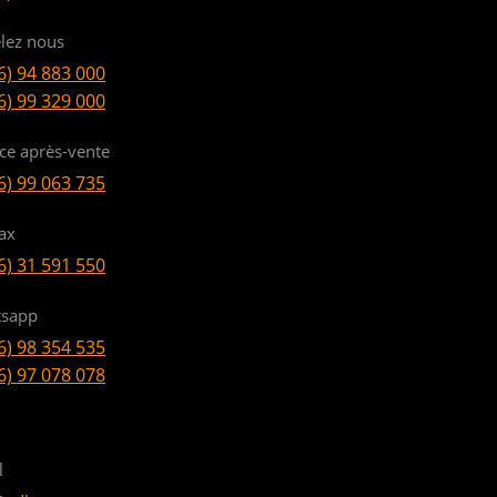
lez nous
6) 94 883 000
6) 99 329 000
ice après-vente
6) 99 063 735
ax
6) 31 591 550
sapp
6) 98 354 535
6) 97 078 078
l