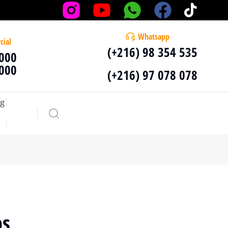
Whatsapp
cial
(+216) 98 354 535
 000
 000
(+216) 97 078 078
g
bs