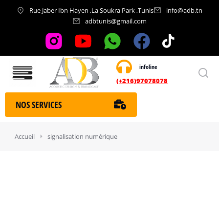
Rue Jaber Ibn Hayen ,La Soukra Park ,Tunis
info@adb.tn
adbtunis@gmail.com
infoline
Nos services
(+216)97078078
NOS SERVICES
Vous êtes ici :
Accueil
signalisation numérique