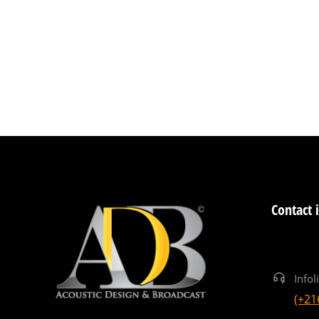
Contact 
Infol
(+21