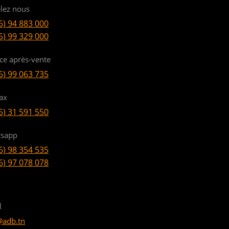
lez nous
6) 94 883 000
6) 99 329 000
ice après-vente
6) 99 063 735
ax
6) 31 591 550
sapp
6) 98 354 535
6) 97 078 078
l
@adb.tn