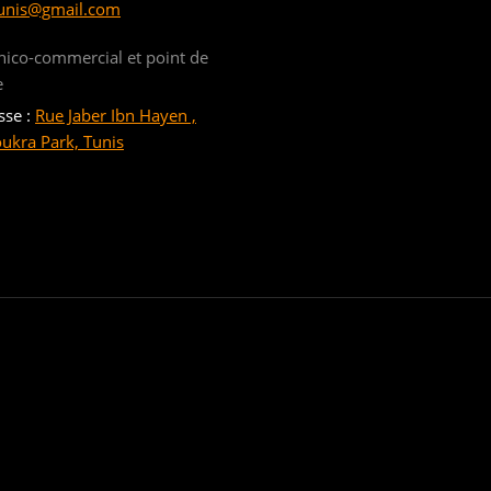
unis@gmail.com
nico-commercial et point de
e
sse :
Rue Jaber Ibn Hayen ,
oukra Park, Tunis