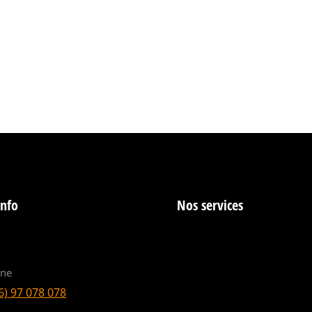
info
Nos services
ine
6) 97 078 078