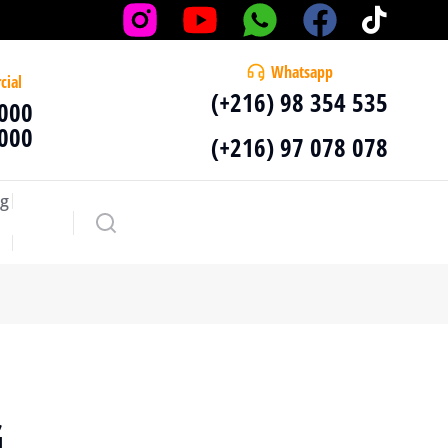
Whatsapp
cial
(+216) 98 354 535
 000
 000
(+216) 97 078 078
g
G