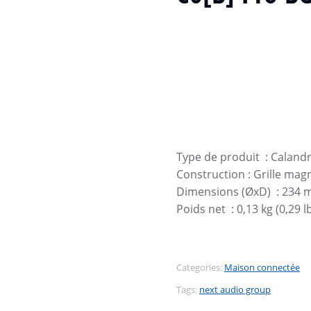
Type de produit :
Calandr
Construction :
Grille mag
Dimensions (ØxD) :
234 m
Poids net :
0,13 kg (0,29 l
Categories:
Maison connectée
Tags:
next audio group