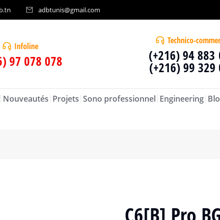
b.tn
adbtunis@gmail.com
Technico-commer
Infoline
(+216) 94 883
6) 97 078 078
(+216) 99 329
Nouveautés
Projets
Sono professionnel
Engineering
Blo
C6[B] Pro B