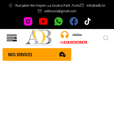
Rue Jaber Ibn Hayen ,La Soukra Park ,Tunis
info@adb.tn
adbtunis@gmail.com
infoline
Nos services
(+216)97078078
NOS SERVICES