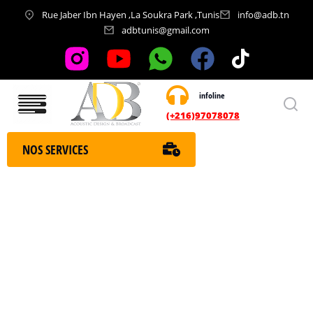
Rue Jaber Ibn Hayen ,La Soukra Park ,Tunis
info@adb.tn
adbtunis@gmail.com
infoline
Nos services
(+216)97078078
NOS SERVICES