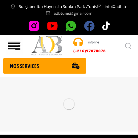
Rue Jaber Ibn Hayen ,La Soukra Park ,Tunis
info@adb.tn
adbtunis@gmail.com
infoline
Nos services
(+216)97078078
NOS SERVICES