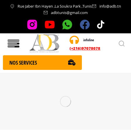
Rue Jaber Ibn Hayen ,La Soukra Park ,Tunis
info@adb.tn
adbtunis@gmail.com
infoline
Nos services
(+216)97078078
NOS SERVICES