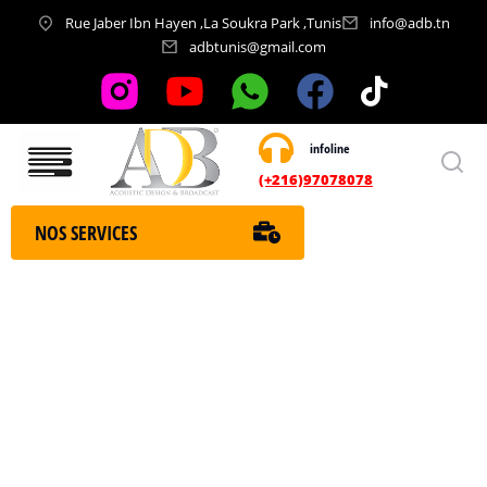
Rue Jaber Ibn Hayen ,La Soukra Park ,Tunis
info@adb.tn
adbtunis@gmail.com
infoline
Nos services
(+216)97078078
NOS SERVICES