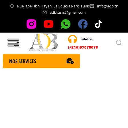
Rue Jaber Ibn Hayen ,La Soukra Park ,Tunis
info@adb.tn
adbtunis@gmail.com
infoline
Nos services
(+216)97078078
NOS SERVICES