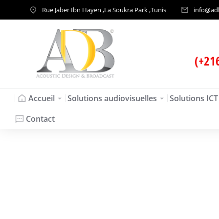
Rue Jaber Ibn Hayen ,La Soukra Park ,Tunis
info@ad
(+21
Accueil
Solutions audiovisuelles
Solutions ICT
Contact