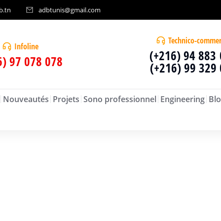
b.tn
adbtunis@gmail.com
Technico-commer
Infoline
(+216) 94 883
6) 97 078 078
(+216) 99 329
Nouveautés
Projets
Sono professionnel
Engineering
Blo