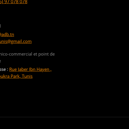
6) 97 078 078
l
@adb.tn
unis@gmail.com
nico-commercial et point de
e
sse :
Rue Jaber Ibn Hayen ,
oukra Park, Tunis