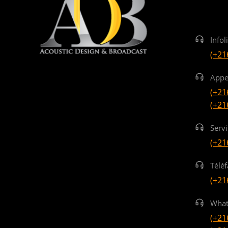
Infol
(+21
Appe
(+21
(+21
Serv
(+21
Téléf
(+21
What
(+21