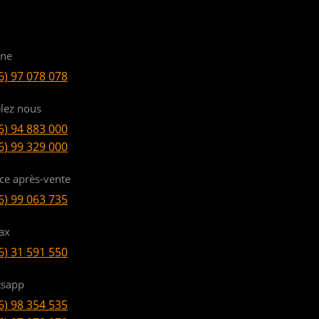
ine
6) 97 078 078
lez nous
6) 94 883 000
6) 99 329 000
ice après-vente
6) 99 063 735
ax
6) 31 591 550
sapp
6) 98 354 535