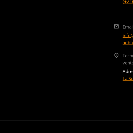
(+21
Emai
info
adbt
Tech
vent
Adre
La S