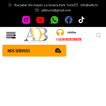
Rue Jaber Ibn Hayen ,La Soukra Park ,Tunis
info@adb.tn
adbtunis@gmail.com
infoline
Nos services
(+216)97078078
NOS SERVICES