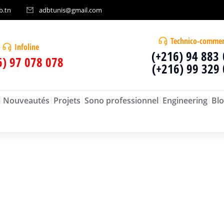
b.tn
adbtunis@gmail.com
Technico-commer
Infoline
(+216) 94 883
6) 97 078 078
(+216) 99 329
Nouveautés
Projets
Sono professionnel
Engineering
Blo