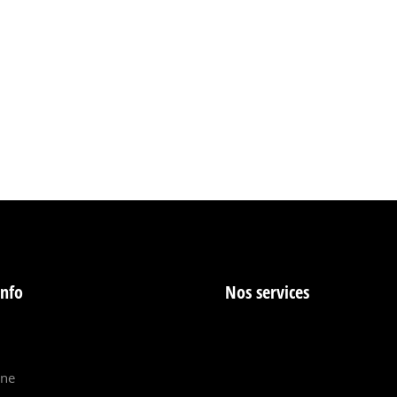
info
Nos services
ine