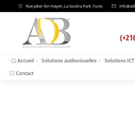
Rue Jaber Ibn Hayen ,La Soukra Park ,Tunis
info@ad
(+21
Accueil
Solutions audiovisuelles
Solutions ICT
Contact