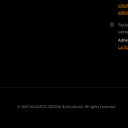
info
adbt
Tech
vent
Adre
La S
© 2025 ACOUSTIC DESIGN & broadcast. All rights reserved.