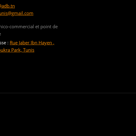
@adb.tn
unis@gmail.com
nico-commercial et point de
e
sse :
Rue Jaber Ibn Hayen ,
oukra Park, Tunis