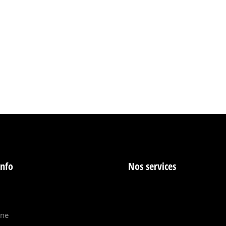
info
Nos services
ine