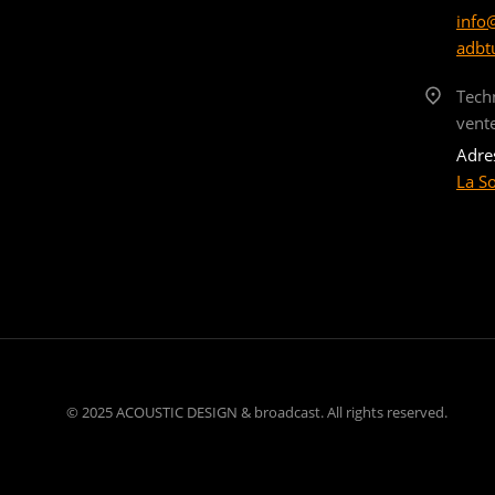
info
adbt
Tech
vent
Adre
La S
© 2025 ACOUSTIC DESIGN & broadcast. All rights reserved.