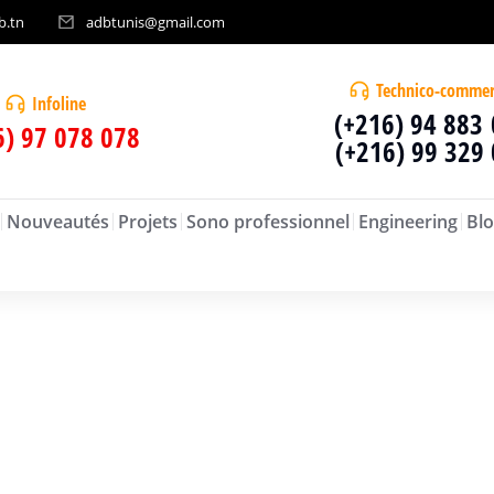
b.tn
adbtunis@gmail.com
Technico-commer
Infoline
(+216) 94 883
6) 97 078 078
(+216) 99 329
Nouveautés
Projets
Sono professionnel
Engineering
Blo