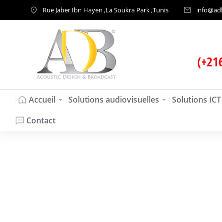
Rue Jaber Ibn Hayen ,La Soukra Park ,Tunis
info@ad
(+21
Accueil
Solutions audiovisuelles
Solutions ICT
Contact