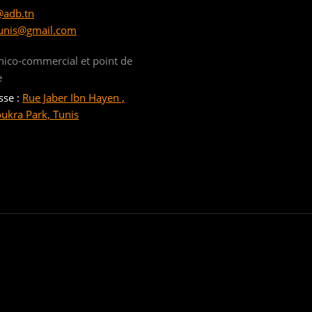
@adb.tn
unis@gmail.com
nico-commercial et point de
e
sse :
Rue Jaber Ibn Hayen ,
oukra Park, Tunis