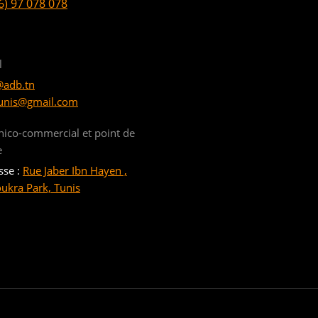
6) 97 078 078
l
@adb.tn
unis@gmail.com
nico-commercial et point de
e
sse :
Rue Jaber Ibn Hayen ,
oukra Park, Tunis