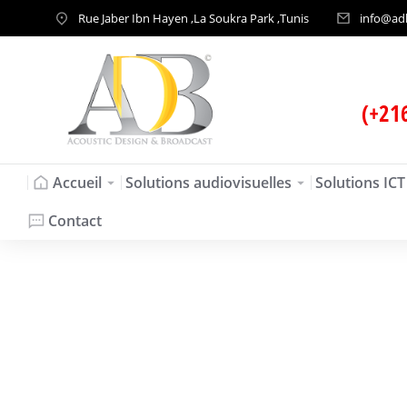
Rue Jaber Ibn Hayen ,La Soukra Park ,Tunis
info@ad
(+21
Accueil
Solutions audiovisuelles
Solutions ICT
Contact