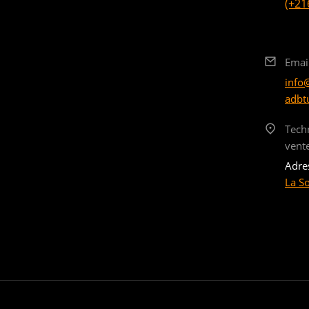
(+21
Emai
info
adbt
Tech
vent
Adre
La S