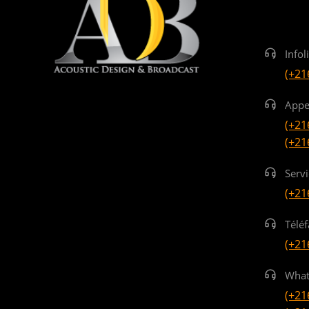
Infol
(+21
Appe
(+21
(+21
Serv
(+21
Téléf
(+21
What
(+21