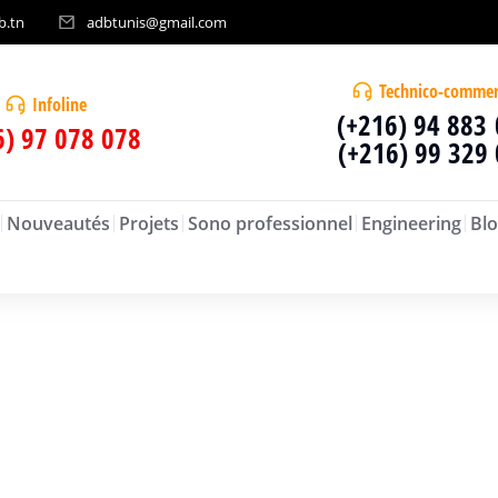
b.tn
adbtunis@gmail.com
Technico-commer
Infoline
(+216) 94 883
6) 97 078 078
(+216) 99 329
Nouveautés
Projets
Sono professionnel
Engineering
Blo