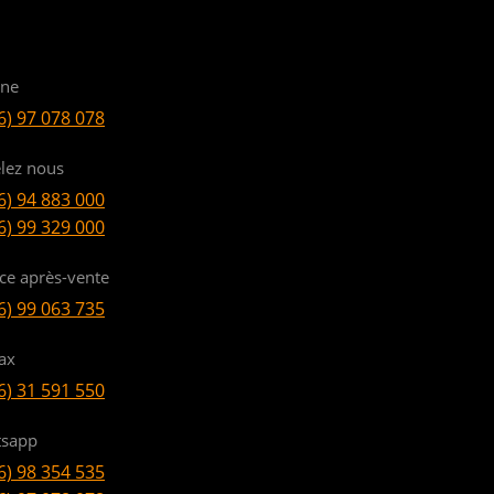
ine
6) 97 078 078
lez nous
6) 94 883 000
6) 99 329 000
ice après-vente
6) 99 063 735
ax
6) 31 591 550
sapp
6) 98 354 535