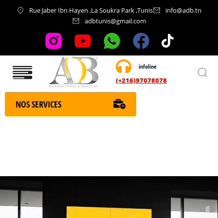
Rue Jaber Ibn Hayen ,La Soukra Park ,Tunis
info@adb.tn
adbtunis@gmail.com
infoline
Nos services
(+216)97078078
NOS SERVICES