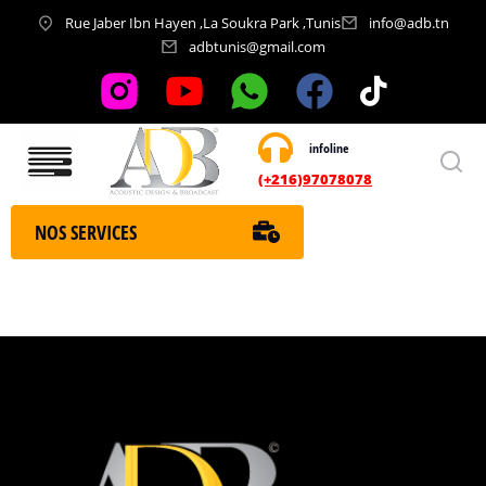
Rue Jaber Ibn Hayen ,La Soukra Park ,Tunis
info@adb.tn
adbtunis@gmail.com
infoline
Nos services
(+216)97078078
NOS SERVICES