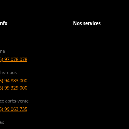
info
Nos services
ine
6) 97 078 078
lez nous
6) 94 883 000
6) 99 329 000
ice après-vente
6) 99 063 735
ax