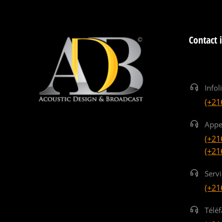
Contact 
Infol
(+21
Appe
(+21
(+21
Serv
(+21
Téléf