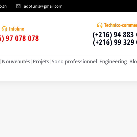
b.tn
adbtunis@gmail.com
Technico-commer
Infoline
(+216) 94 883
6) 97 078 078
(+216) 99 329
Nouveautés
Projets
Sono professionnel
Engineering
Blo