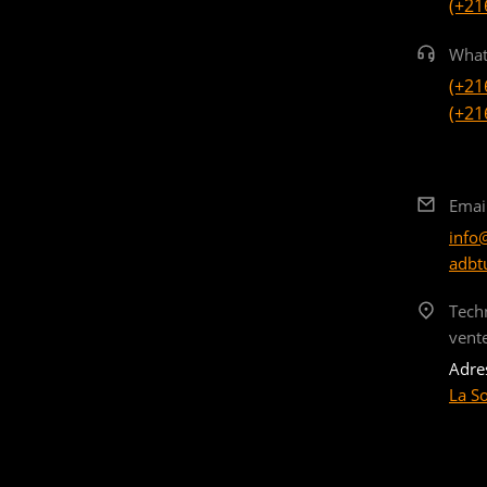
(+21
What
(+21
(+21
Emai
info
adbt
Tech
vent
Adre
La S