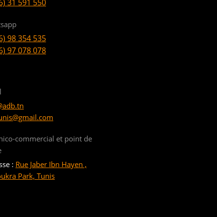
6) 31 591 550
sapp
6) 98 354 535
6) 97 078 078
l
@adb.tn
unis@gmail.com
nico-commercial et point de
e
sse :
Rue Jaber Ibn Hayen ,
oukra Park, Tunis