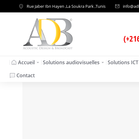
Rue Jaber Ibn Hayen ,La Soukra Park ,Tunis
info@ad
(+21
Accueil
Solutions audiovisuelles
Solutions ICT
Contact