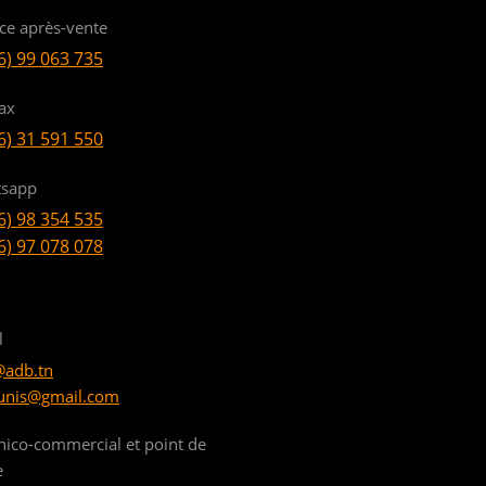
ice après-vente
6) 99 063 735
ax
6) 31 591 550
sapp
6) 98 354 535
6) 97 078 078
l
@adb.tn
unis@gmail.com
nico-commercial et point de
e