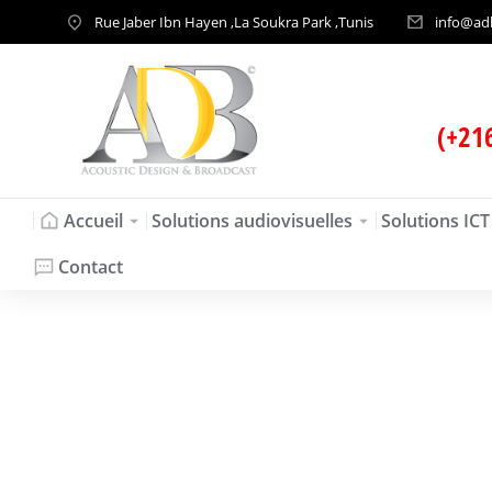
Rue Jaber Ibn Hayen ,La Soukra Park ,Tunis
info@ad
(+21
Accueil
Solutions audiovisuelles
Solutions ICT
Contact