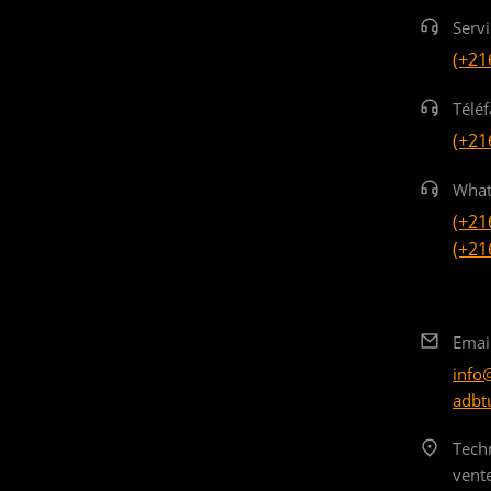
Serv
(+21
Téléf
(+21
What
(+21
(+21
Emai
info
adbt
Tech
vent