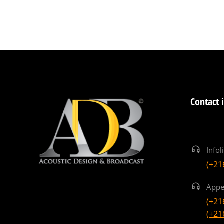
Contact 
Infol
(+21
Appe
(+21
(+21