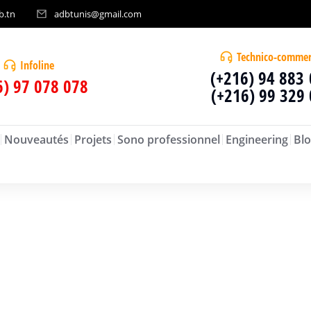
b.tn
adbtunis@gmail.com
Technico-commer
Infoline
(+216) 94 883
6) 97 078 078
(+216) 99 329
Nouveautés
Projets
Sono professionnel
Engineering
Blo