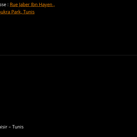
sse :
Rue Jaber Ibn Hayen ,
oukra Park, Tunis
sir – Tunis