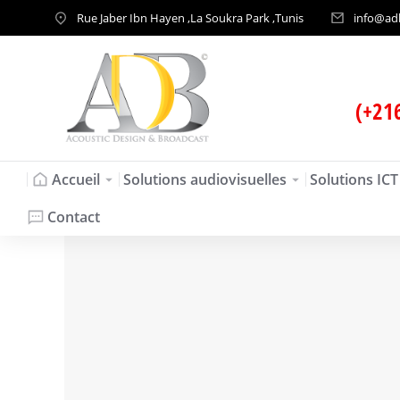
Rue Jaber Ibn Hayen ,La Soukra Park ,Tunis
info@ad
(+21
Accueil
Solutions audiovisuelles
Solutions ICT
Contact