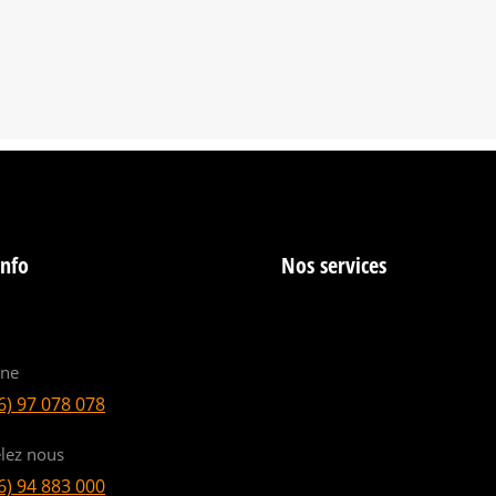
info
Nos services
ine
6) 97 078 078
lez nous
6) 94 883 000