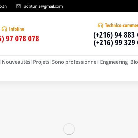
b.tn
adbtunis@gmail.com
Technico-commer
Infoline
(+216) 94 883
6) 97 078 078
(+216) 99 329
Nouveautés
Projets
Sono professionnel
Engineering
Blo