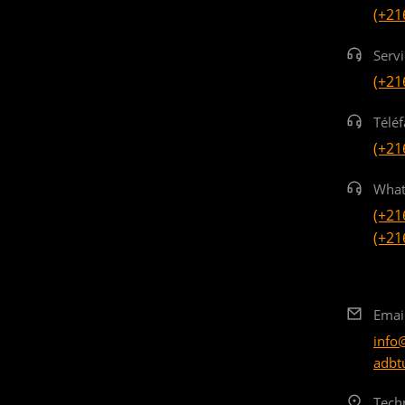
(+21
Serv
(+21
Téléf
(+21
What
(+21
(+21
Emai
info
adbt
Tech