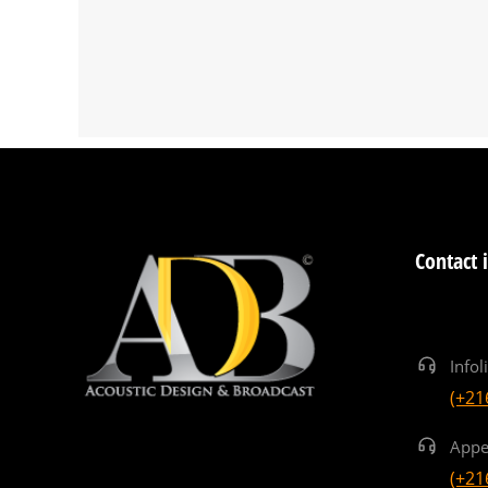
Contact 
Infol
(+21
Appe
(+21