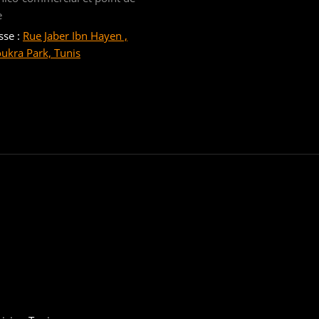
e
sse :
Rue Jaber Ibn Hayen ,
oukra Park, Tunis