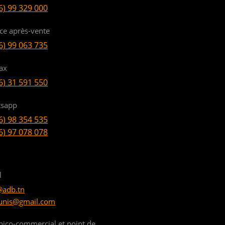
6) 99 329 000
ice après-vente
6) 99 063 735
ax
6) 31 591 550
sapp
6) 98 354 535
6) 97 078 078
l
@adb.tn
unis@gmail.com
nico-commercial et point de