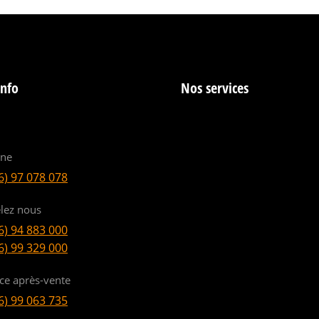
info
Nos services
ine
6) 97 078 078
lez nous
6) 94 883 000
6) 99 329 000
ice après-vente
6) 99 063 735