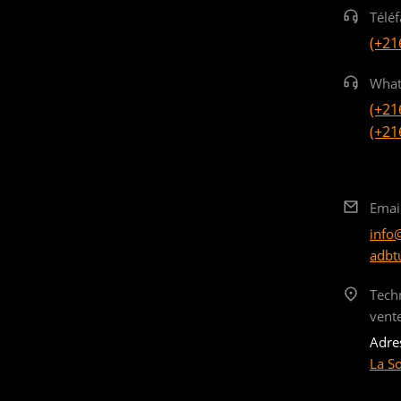
Téléf
(+21
What
(+21
(+21
Emai
info
adbt
Tech
vent
Adre
La S