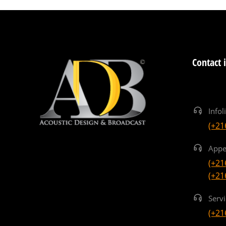
Contact 
Infol
(+21
Appe
(+21
(+21
Serv
(+21