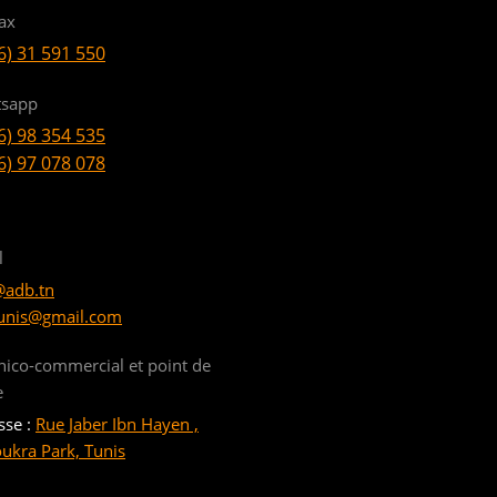
ax
6) 31 591 550
sapp
6) 98 354 535
6) 97 078 078
l
@adb.tn
unis@gmail.com
nico-commercial et point de
e
sse :
Rue Jaber Ibn Hayen ,
oukra Park, Tunis