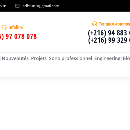
b.tn
adbtunis@gmail.com
Technico-commer
Infoline
(+216) 94 883
6) 97 078 078
(+216) 99 329
Nouveautés
Projets
Sono professionnel
Engineering
Blo