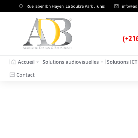
Rue Jaber Ibn Hayen ,La Soukra Park ,Tunis
info@ad
(+21
Accueil
Solutions audiovisuelles
Solutions ICT
Contact