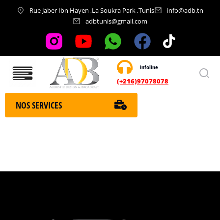
Rue Jaber Ibn Hayen ,La Soukra Park ,Tunis
info@adb.tn
adbtunis@gmail.com
infoline
Nos services
(+216)97078078
NOS SERVICES