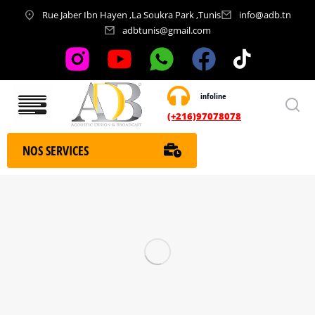
Rue Jaber Ibn Hayen ,La Soukra Park ,Tunis
info@adb.tn
adbtunis@gmail.com
infoline
Nos services
(+216)97078078
NOS SERVICES