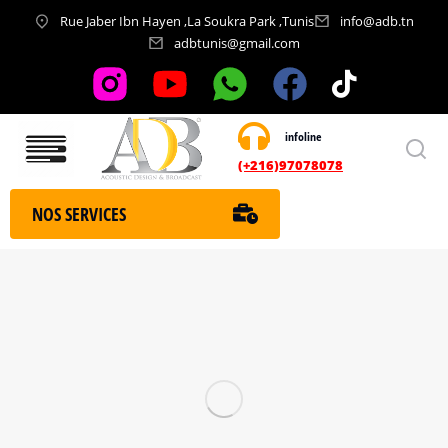
Rue Jaber Ibn Hayen ,La Soukra Park ,Tunis
info@adb.tn
adbtunis@gmail.com
infoline
Nos services
(+216)97078078
NOS SERVICES