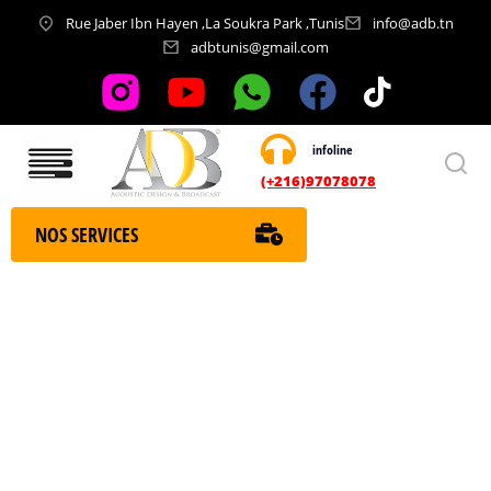
Rue Jaber Ibn Hayen ,La Soukra Park ,Tunis
info@adb.tn
adbtunis@gmail.com
infoline
Nos services
(+216)97078078
NOS SERVICES