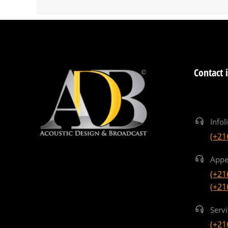
Contact 
Infol
(+21
Appe
(+21
(+21
Serv
(+21