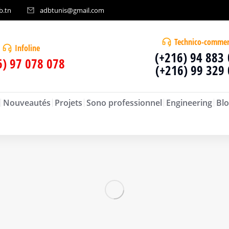
b.tn
adbtunis@gmail.com
Technico-commer
Infoline
(+216) 94 883
6) 97 078 078
(+216) 99 329
Nouveautés
Projets
Sono professionnel
Engineering
Blo