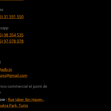
ax
6) 31 591 550
sapp
6) 98 354 535
6) 97 078 078
l
@adb.tn
unis@gmail.com
nico-commercial et point de
e
sse :
Rue Jaber Ibn Hayen ,
oukra Park, Tunis