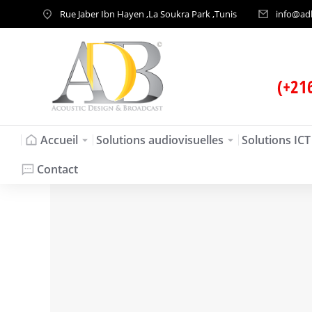
Rue Jaber Ibn Hayen ,La Soukra Park ,Tunis
info@ad
(+21
Accueil
Solutions audiovisuelles
Solutions ICT
Contact