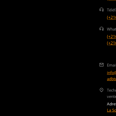
Téléf
(+21
What
(+21
(+21
Emai
info
adbt
Tech
vent
Adre
La S