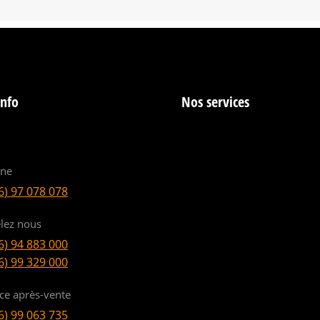
info
Nos services
ine
6) 97 078 078
lez nous
6) 94 883 000
6) 99 329 000
ice après-vente
6) 99 063 735