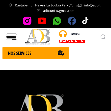
Rue Jaber Ibn Hayen ,La Soukra Park ,Tunis
info@adb.tn
adbtunis@gmail.com
infoline
Nos services
(+216)97078078
NOS SERVICES