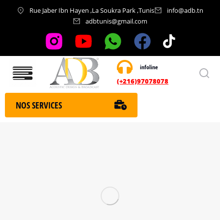
Rue Jaber Ibn Hayen ,La Soukra Park ,Tunis
info@adb.tn
adbtunis@gmail.com
infoline
Nos services
(+216)97078078
NOS SERVICES