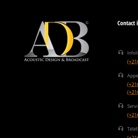
Contact 
Infol
(+21
Appe
(+21
(+21
Serv
(+21
Téléf
(+21