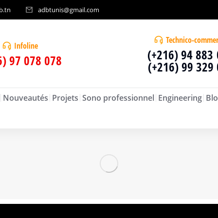
b.tn
adbtunis@gmail.com
Technico-commer
Infoline
(+216) 94 883
6) 97 078 078
(+216) 99 329
Nouveautés
Projets
Sono professionnel
Engineering
Blo