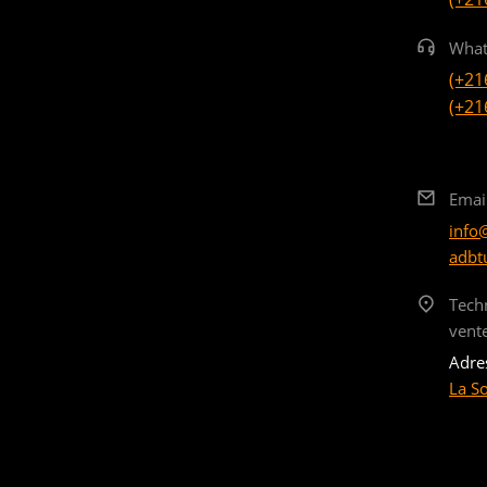
What
(+21
(+21
Emai
info
adbt
Tech
vent
Adre
La S