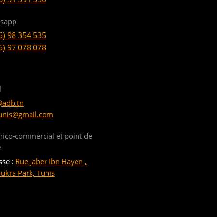
sapp
6) 98 354 535
6) 97 078 078
l
@adb.tn
unis@gmail.com
nico-commercial et point de
e
sse :
Rue Jaber Ibn Hayen ,
oukra Park, Tunis