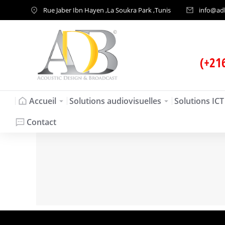
Rue Jaber Ibn Hayen ,La Soukra Park ,Tunis
info@ad
(+21
Accueil
Solutions audiovisuelles
Solutions ICT
Contact