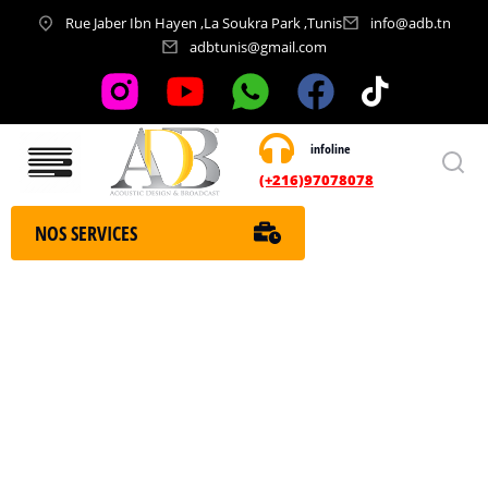
Rue Jaber Ibn Hayen ,La Soukra Park ,Tunis
info@adb.tn
adbtunis@gmail.com
infoline
Nos services
(+216)97078078
NOS SERVICES