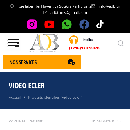
Rue Jaber Ibn Hayen ,La Soukra Park ,Tunis
info@adb.tn
adbtunis@gmail.com
infoline
Nos services
(+216)97078078
NOS SERVICES
VIDEO ECLER
Vous êtes ici :
Accueil
Produits identifiés “video ecler”
Voici le seul résultat