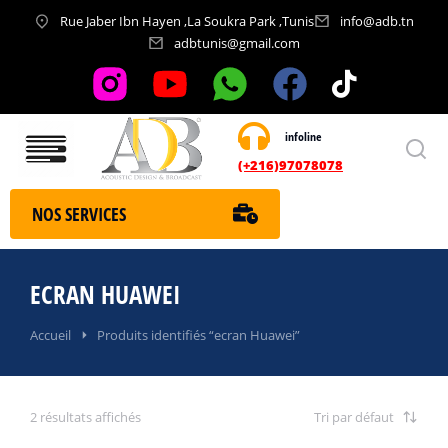
Rue Jaber Ibn Hayen ,La Soukra Park ,Tunis
info@adb.tn
adbtunis@gmail.com
infoline
Nos services
(+216)97078078
NOS SERVICES
ECRAN HUAWEI
Vous êtes ici :
Accueil
Produits identifiés “ecran Huawei”
2 résultats affichés