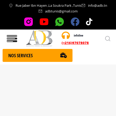
Rue Jaber Ibn Hayen ,La Soukra Park ,Tunis
info@adb.tn
adbtunis@gmail.com
infoline
Nos services
(+216)97078078
NOS SERVICES