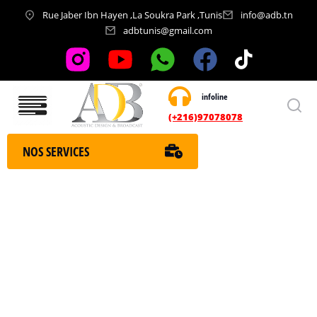
Rue Jaber Ibn Hayen ,La Soukra Park ,Tunis
info@adb.tn
adbtunis@gmail.com
infoline
Nos services
(+216)97078078
NOS SERVICES