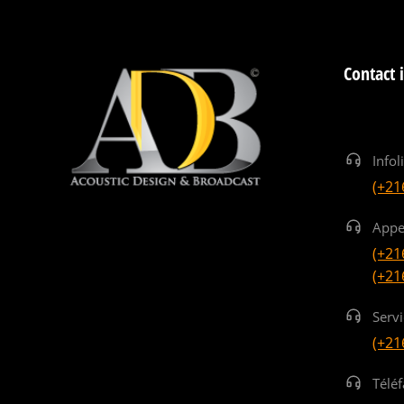
Contact 
Infol
(+21
Appe
(+21
(+21
Serv
(+21
Téléf