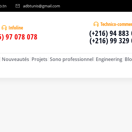
b.tn
adbtunis@gmail.com
Technico-commer
Infoline
(+216) 94 883
6) 97 078 078
(+216) 99 329
Nouveautés
Projets
Sono professionnel
Engineering
Blo