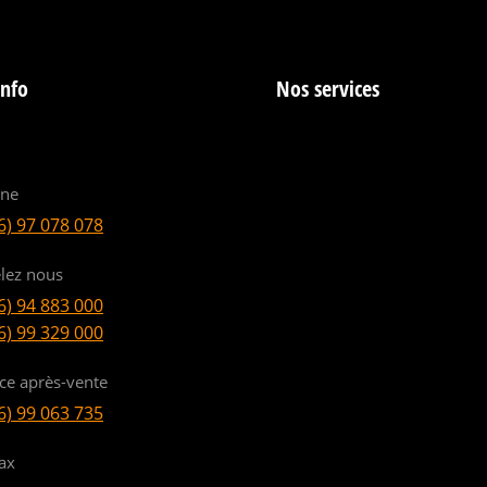
info
Nos services
ine
6) 97 078 078
lez nous
6) 94 883 000
6) 99 329 000
ice après-vente
6) 99 063 735
ax