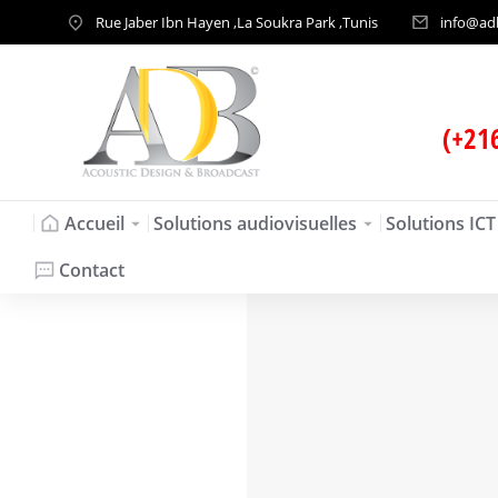
Rue Jaber Ibn Hayen ,La Soukra Park ,Tunis
info@ad
(+21
Accueil
Solutions audiovisuelles
Solutions ICT
Contact