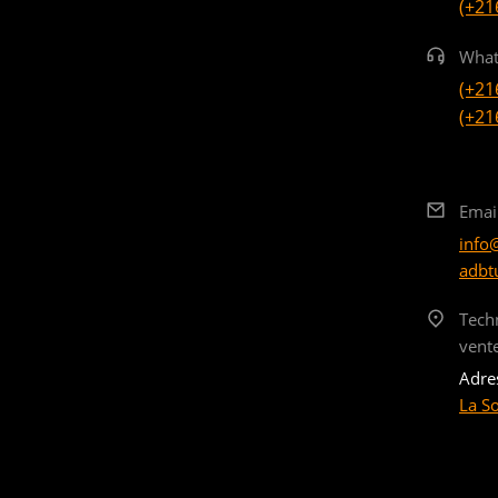
(+21
What
(+21
(+21
Emai
info
adbt
Tech
vent
Adre
La S