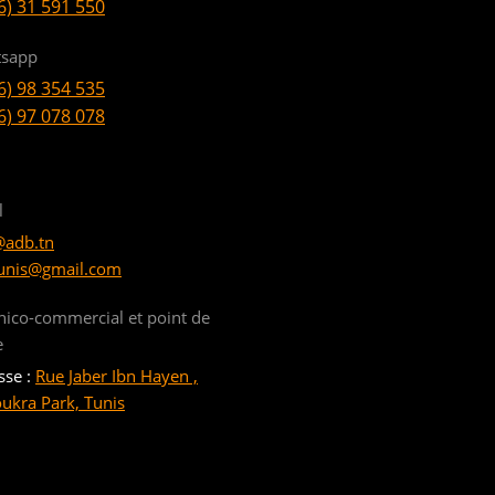
6) 31 591 550
sapp
6) 98 354 535
6) 97 078 078
l
@adb.tn
unis@gmail.com
nico-commercial et point de
e
sse :
Rue Jaber Ibn Hayen ,
oukra Park, Tunis