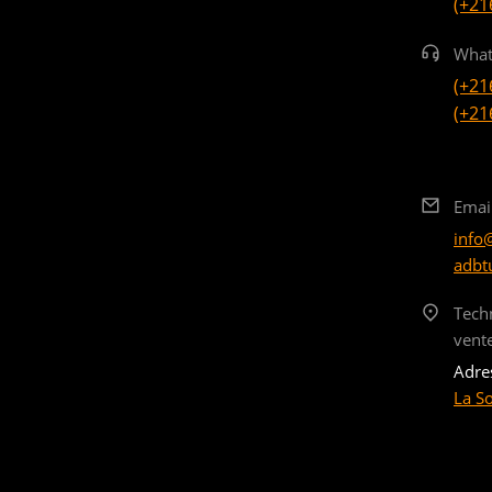
(+21
What
(+21
(+21
Emai
info
adbt
Tech
vent
Adre
La S