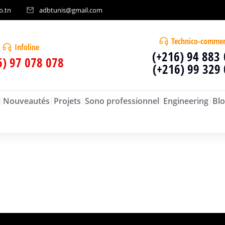
b.tn
adbtunis@gmail.com
Technico-commer
Infoline
(+216) 94 883
6) 97 078 078
(+216) 99 329
Nouveautés
Projets
Sono professionnel
Engineering
Blo