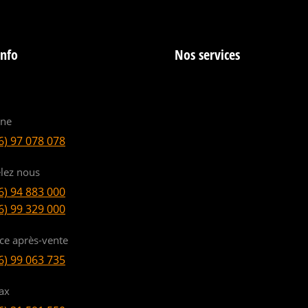
info
Nos services
ine
6) 97 078 078
lez nous
6) 94 883 000
6) 99 329 000
ice après-vente
6) 99 063 735
ax