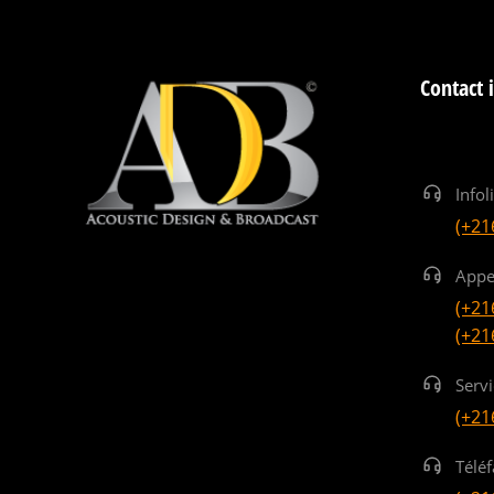
Contact 
Infol
(+21
Appe
(+21
(+21
Serv
(+21
Téléf