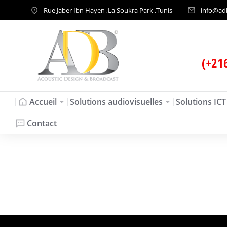
Rue Jaber Ibn Hayen ,La Soukra Park ,Tunis
info@ad
(+21
Accueil
Solutions audiovisuelles
Solutions ICT
Contact