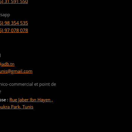
6) 31 591 550
sapp
6) 98 354 535
6) 97 078 078
l
@adb.tn
unis@gmail.com
nico-commercial et point de
e
sse :
Rue Jaber Ibn Hayen ,
oukra Park, Tunis