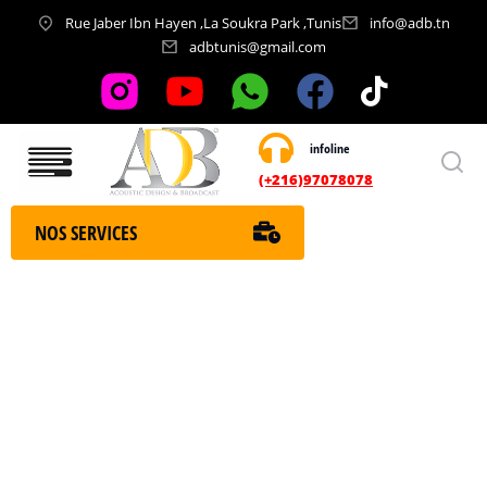
Rue Jaber Ibn Hayen ,La Soukra Park ,Tunis
info@adb.tn
adbtunis@gmail.com
infoline
Nos services
(+216)97078078
NOS SERVICES