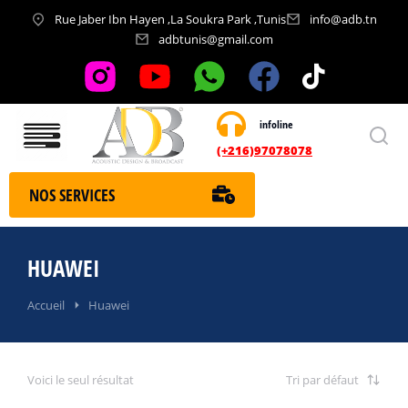
Rue Jaber Ibn Hayen ,La Soukra Park ,Tunis
info@adb.tn
adbtunis@gmail.com
infoline
Nos services
(+216)97078078
NOS SERVICES
HUAWEI
Vous êtes ici :
Accueil
Huawei
Voici le seul résultat