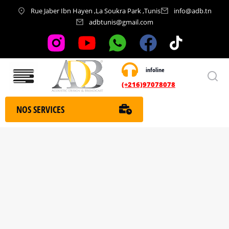
Rue Jaber Ibn Hayen ,La Soukra Park ,Tunis
info@adb.tn
adbtunis@gmail.com
infoline
Nos services
(+216)97078078
NOS SERVICES