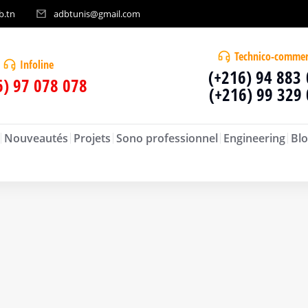
b.tn
adbtunis@gmail.com
Technico-commer
Infoline
(+216) 94 883
6) 97 078 078
(+216) 99 329
Nouveautés
Projets
Sono professionnel
Engineering
Blo