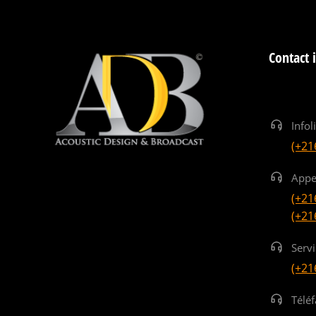
Contact 
Infol
(+21
Appe
(+21
(+21
Serv
(+21
Téléf