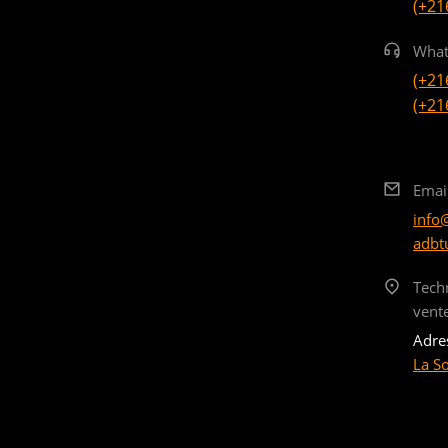
(+21
What
(+21
(+21
Emai
info
adbt
Tech
vent
Adre
La S