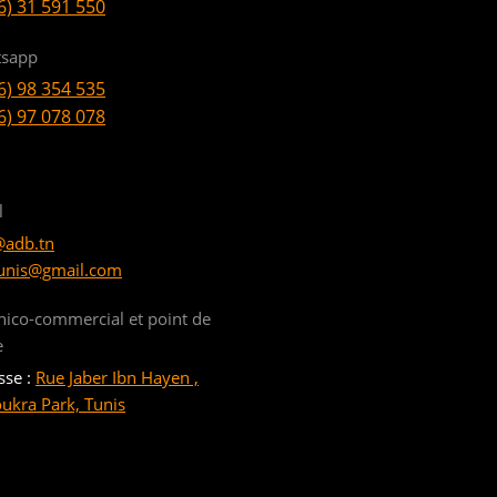
6) 31 591 550
sapp
6) 98 354 535
6) 97 078 078
l
@adb.tn
unis@gmail.com
nico-commercial et point de
e
sse :
Rue Jaber Ibn Hayen ,
oukra Park, Tunis