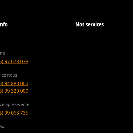
info
Nos services
ine
6) 97 078 078
lez nous
6) 94 883 000
6) 99 329 000
ice après-vente
6) 99 063 735
ax