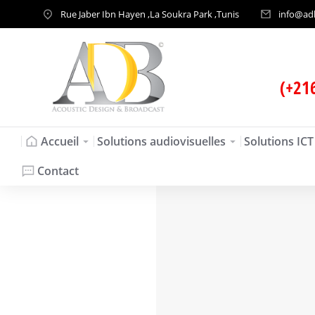
Rue Jaber Ibn Hayen ,La Soukra Park ,Tunis
info@ad
(+21
Accueil
Solutions audiovisuelles
Solutions ICT
Contact