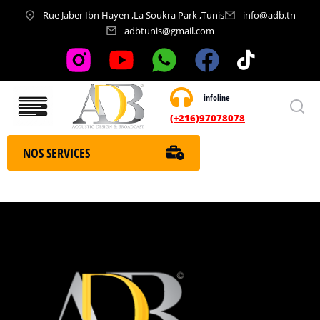
Rue Jaber Ibn Hayen ,La Soukra Park ,Tunis
info@adb.tn
adbtunis@gmail.com
infoline
Nos services
(+216)97078078
NOS SERVICES