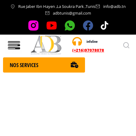
Rue Jaber Ibn Hayen ,La Soukra Park ,Tunis
info@adb.tn
adbtunis@gmail.com
infoline
Nos services
(+216)97078078
NOS SERVICES