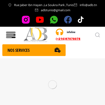
Rue Jaber Ibn Hayen ,La Soukra Park ,Tunis
info@adb.tn
adbtunis@gmail.com
infoline
Nos services
(+216)97078078
NOS SERVICES