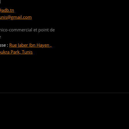
l
@adb.tn
unis@gmail.com
nico-commercial et point de
e
sse :
Rue Jaber Ibn Hayen ,
oukra Park, Tunis