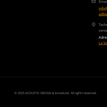
Emai
info
adbt
Tech
vent
Adre
La S
© 2025 ACOUSTIC DESIGN & broadcast. All rights reserved.