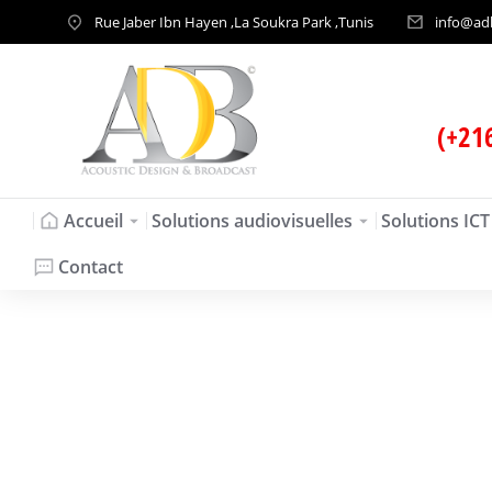
Rue Jaber Ibn Hayen ,La Soukra Park ,Tunis
info@ad
(+21
Accueil
Solutions audiovisuelles
Solutions ICT
Contact