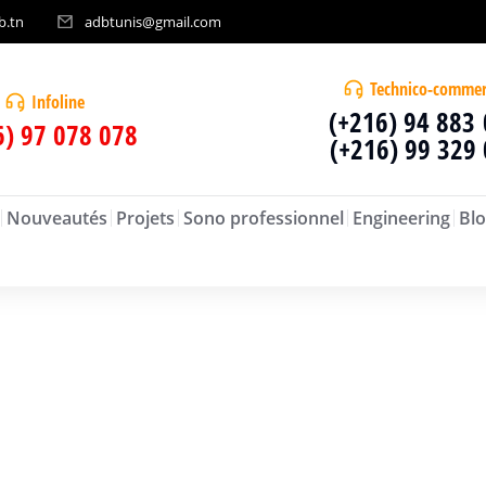
b.tn
adbtunis@gmail.com
Technico-commer
Infoline
(+216) 94 883
6) 97 078 078
(+216) 99 329
Nouveautés
Projets
Sono professionnel
Engineering
Blo