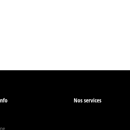
info
Nos services
ine