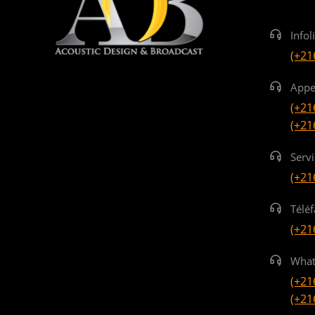
Infol
(+21
Appe
(+21
(+21
Serv
(+21
Téléf
(+21
What
(+21
(+21