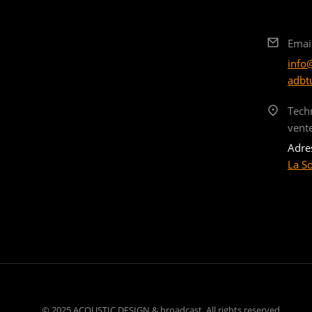
Emai
info
adbt
Tech
vent
Adre
La S
© 2025 ACOUSTIC DESIGN & broadcast. All rights reserved.