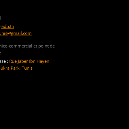
l
@adb.tn
unis@gmail.com
nico-commercial et point de
e
sse :
Rue Jaber Ibn Hayen ,
oukra Park, Tunis