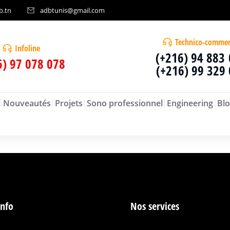
b.tn
adbtunis@gmail.com
Technico-commer
Infoline
(+216) 94 883
6) 97 078 078
(+216) 99 329
Nouveautés
Projets
Sono professionnel
Engineering
Blo
info
Nos services