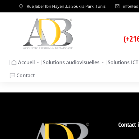
Rue Jaber Ibn Hayen ,La Soukra Park ,Tunis
info@ad
(+21
Accueil
Solutions audiovisuelles
Solutions ICT
Contact
Contact 