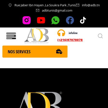
Rue Jaber Ibn Hayen ,La Soukra Park ,Tunis
info@adb.tn
adbtunis@gmail.com
infoline
Nos services
(+216)97078078
NOS SERVICES