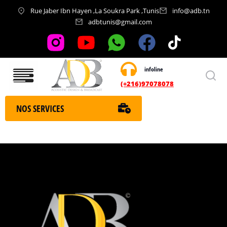
Rue Jaber Ibn Hayen ,La Soukra Park ,Tunis
info@adb.tn
adbtunis@gmail.com
infoline
Nos services
(+216)97078078
NOS SERVICES