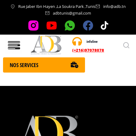
Rue Jaber Ibn Hayen ,La Soukra Park ,Tunis
info@adb.tn
adbtunis@gmail.com
infoline
Nos services
(+216)97078078
NOS SERVICES